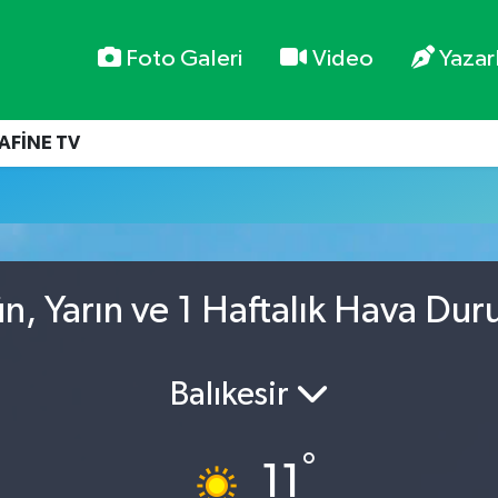
Foto Galeri
Video
Yazar
AFİNE TV
ün, Yarın ve 1 Haftalık Hava Du
Balıkesir
°
11