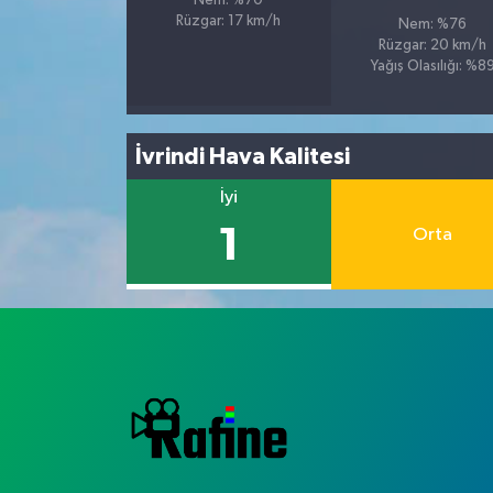
Nem: %70
Rüzgar: 17 km/h
Nem: %76
Rüzgar: 20 km/h
Yağış Olasılığı: %8
İvrindi Hava Kalitesi
İyi
1
Orta