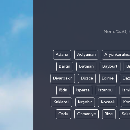
Nem: %50, Hi
Adana
Adıyaman
Afyonkarahis
Bartın
Batman
Bayburt
Bi
Diyarbakır
Düzce
Edirne
Elaz
Iğdır
Isparta
İstanbul
İzmi
Kırklareli
Kırşehir
Kocaeli
Ko
Ordu
Osmaniye
Rize
Sak