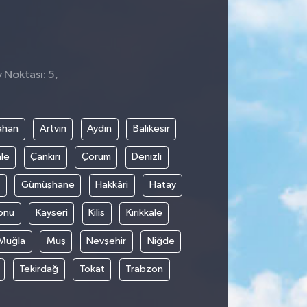
 Noktası: 5,
ahan
Artvin
Aydın
Balıkesir
le
Çankırı
Çorum
Denizli
Gümüşhane
Hakkâri
Hatay
onu
Kayseri
Kilis
Kırıkkale
Muğla
Muş
Nevşehir
Niğde
Tekirdağ
Tokat
Trabzon