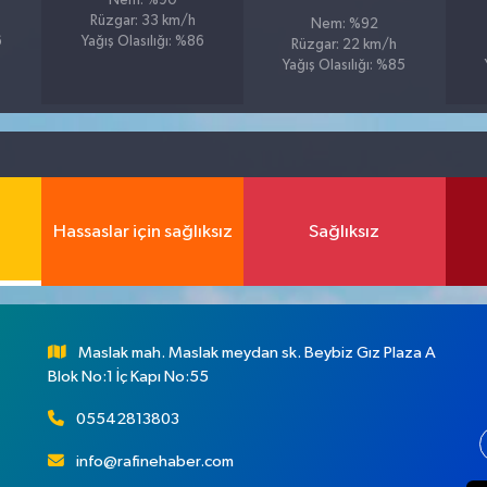
Nem: %90
Rüzgar: 33 km/h
Nem: %92
6
Yağış Olasılığı: %86
Rüzgar: 22 km/h
Yağış Olasılığı: %85
Hassaslar için sağlıksız
Sağlıksız
Maslak mah. Maslak meydan sk. Beybiz Gız Plaza A
Blok No:1 İç Kapı No:55
05542813803
info@rafinehaber.com