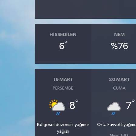
HISSEDILEN
NEM
°
6
%76
19 MART
20 MART
PERŞEMBE
CUMA
°
°
8
7
Bölgesel düzensiz yağmur
Orta kuvvetli yağmu
yağışlı