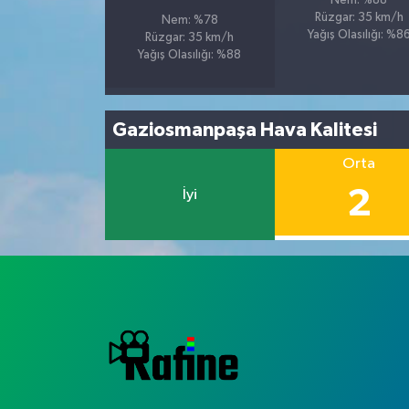
Nem: %88
Rüzgar: 35 km/h
Nem: %78
Yağış Olasılığı: %8
Rüzgar: 35 km/h
Yağış Olasılığı: %88
Gaziosmanpaşa Hava Kalitesi
Orta
2
İyi