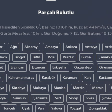
Parçalı Bulutlu
°
issedilen Sıcaklık: 6
, Basınç: 1016 hPa, Rüzgar: 44 km/s, Çiy
Görüş Mesafesi: 10 km, Gün Doğumu: 7:12, Gün Batımı: 19:15
ar
Ağrı
Aksaray
Amasya
Ankara
Antalya
Ard
lecik
Bingöl
Bitlis
Bolu
Burdur
Bursa
Çanakka
ığ
Erzincan
Erzurum
Eskişehir
Gaziantep
Giresun
r
Kahramanmaraş
Karabük
Karaman
Kars
Kastam
nya
Kütahya
Malatya
Manisa
Mardin
Mersin
arya
Samsun
Şanlıurfa
Siirt
Sinop
Sivas
Şırnak
Tunceli
Uşak
Van
Yalova
Yozgat
Zonguldak