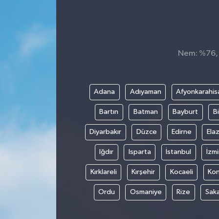
Nem: %76, H
Adana
Adıyaman
Afyonkarahis
Bartın
Batman
Bayburt
Bi
Diyarbakır
Düzce
Edirne
Elaz
Iğdır
Isparta
İstanbul
İzmi
Kırklareli
Kırşehir
Kocaeli
Ko
Ordu
Osmaniye
Rize
Sak