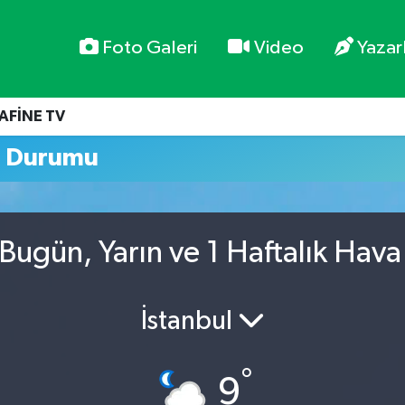
Foto Galeri
Video
Yazar
AFİNE TV
 Durumu
ugün, Yarın ve 1 Haftalık Hav
İstanbul
°
9