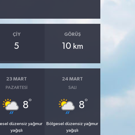
ÇIY
GÖRÜŞ
5
10
km
23 MART
24 MART
PAZARTESI
SALI
°
°
8
8
esel düzensiz yağmur
Bölgesel düzensiz yağmur
yağışlı
yağışlı