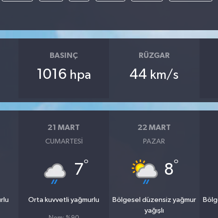
BASINÇ
RÜZGAR
1016
44
hpa
km/s
21 MART
22 MART
CUMARTESI
PAZAR
°
°
7
8
rlu
Orta kuvvetli yağmurlu
Bölgesel düzensiz yağmur
Bölg
yağışlı