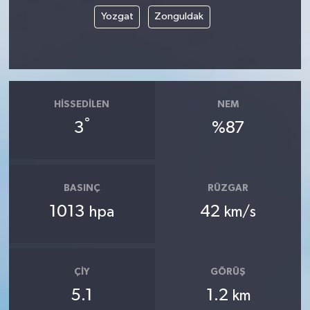
Yozgat
Zonguldak
HISSEDILEN
NEM
°
3
%87
BASINÇ
RÜZGAR
1013
42
hpa
km/s
ÇIY
GÖRÜŞ
5.1
1.2
km