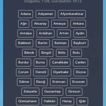
Doğumu: 7:08, Gün Batımı: 19:13
Adana
Adıyaman
Afyonkarahisar
Ağrı
Aksaray
Amasya
Ankara
Antalya
Ardahan
Artvin
Aydın
Balıkesir
Bartın
Batman
Bayburt
Bilecik
Bingöl
Bitlis
Bolu
Burdur
Bursa
Çanakkale
Çankırı
Çorum
Denizli
Diyarbakır
Düzce
Edirne
Elazığ
Erzincan
Erzurum
Eskişehir
Gaziantep
Giresun
Gümüşhane
Hakkâri
Hatay
Iğdır