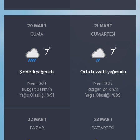
20 MART
21 MART
CUMA
CUMARTESI
°
°
7
7
Şiddetli yağmurlu
Orta kuvvetli yağmurlu
Nem: %91
Nem: %92
Rüzgar: 31 km/h
Rüzgar: 24 km/h
Yağış Olasılığı: %91
Yağış Olasılığı: %89
22 MART
23 MART
PAZAR
PAZARTESI