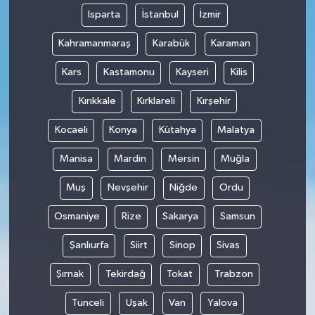
Isparta
İstanbul
İzmir
Kahramanmaraş
Karabük
Karaman
Kars
Kastamonu
Kayseri
Kilis
Kırıkkale
Kırklareli
Kırşehir
Kocaeli
Konya
Kütahya
Malatya
Manisa
Mardin
Mersin
Muğla
Muş
Nevşehir
Niğde
Ordu
Osmaniye
Rize
Sakarya
Samsun
Şanlıurfa
Siirt
Sinop
Sivas
Şırnak
Tekirdağ
Tokat
Trabzon
Tunceli
Uşak
Van
Yalova