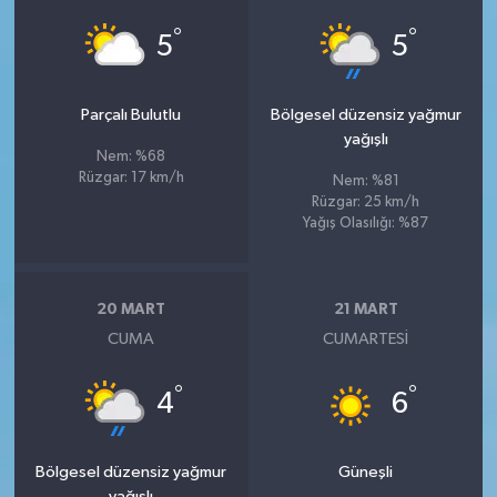
°
°
5
5
Parçalı Bulutlu
Bölgesel düzensiz yağmur
yağışlı
Nem: %68
Rüzgar: 17 km/h
Nem: %81
Rüzgar: 25 km/h
Yağış Olasılığı: %87
20 MART
21 MART
CUMA
CUMARTESI
°
°
4
6
Bölgesel düzensiz yağmur
Güneşli
yağışlı