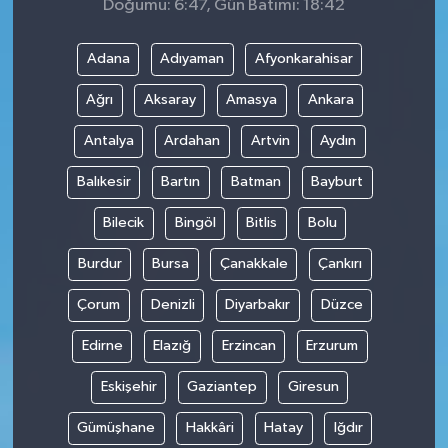
Doğumu: 6:47, Gün Batımı: 18:42
Adana
Adıyaman
Afyonkarahisar
Ağrı
Aksaray
Amasya
Ankara
Antalya
Ardahan
Artvin
Aydın
Balıkesir
Bartın
Batman
Bayburt
Bilecik
Bingöl
Bitlis
Bolu
Burdur
Bursa
Çanakkale
Çankırı
Çorum
Denizli
Diyarbakır
Düzce
Edirne
Elazığ
Erzincan
Erzurum
Eskişehir
Gaziantep
Giresun
Gümüşhane
Hakkâri
Hatay
Iğdır