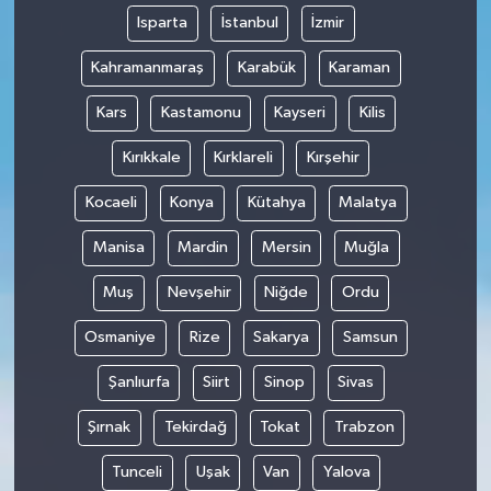
Isparta
İstanbul
İzmir
Kahramanmaraş
Karabük
Karaman
Kars
Kastamonu
Kayseri
Kilis
Kırıkkale
Kırklareli
Kırşehir
Kocaeli
Konya
Kütahya
Malatya
Manisa
Mardin
Mersin
Muğla
Muş
Nevşehir
Niğde
Ordu
Osmaniye
Rize
Sakarya
Samsun
Şanlıurfa
Siirt
Sinop
Sivas
Şırnak
Tekirdağ
Tokat
Trabzon
Tunceli
Uşak
Van
Yalova