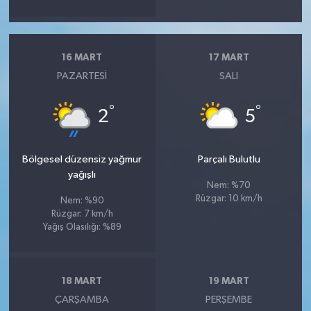
16 MART
17 MART
PAZARTESI
SALI
°
°
2
5
Bölgesel düzensiz yağmur
Parçalı Bulutlu
yağışlı
Nem: %70
Rüzgar: 10 km/h
Nem: %90
Rüzgar: 7 km/h
Yağış Olasılığı: %89
18 MART
19 MART
ÇARŞAMBA
PERŞEMBE