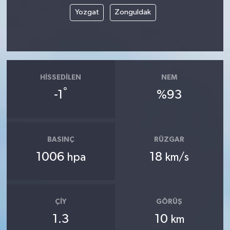
Yozgat
Zonguldak
HISSEDILEN
NEM
°
-1
%93
BASINÇ
RÜZGAR
1006
18
hpa
km/s
ÇIY
GÖRÜŞ
1.3
10
km