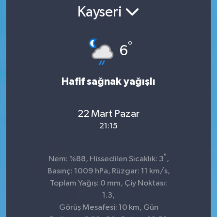
Kayseri
°
6
Hafif sağnak yağışlı
22 Mart Pazar
21:15
°
Nem: %88, Hissedilen Sıcaklık: 3
,
Basınç: 1009 hPa, Rüzgar: 11 km/s,
Toplam Yağış: 0 mm, Çiy Noktası:
1.3,
Görüş Mesafesi: 10 km, Gün