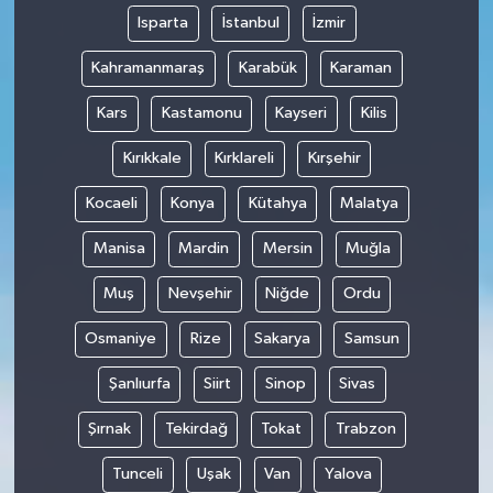
Isparta
İstanbul
İzmir
Kahramanmaraş
Karabük
Karaman
Kars
Kastamonu
Kayseri
Kilis
Kırıkkale
Kırklareli
Kırşehir
Kocaeli
Konya
Kütahya
Malatya
Manisa
Mardin
Mersin
Muğla
Muş
Nevşehir
Niğde
Ordu
Osmaniye
Rize
Sakarya
Samsun
Şanlıurfa
Siirt
Sinop
Sivas
Şırnak
Tekirdağ
Tokat
Trabzon
Tunceli
Uşak
Van
Yalova