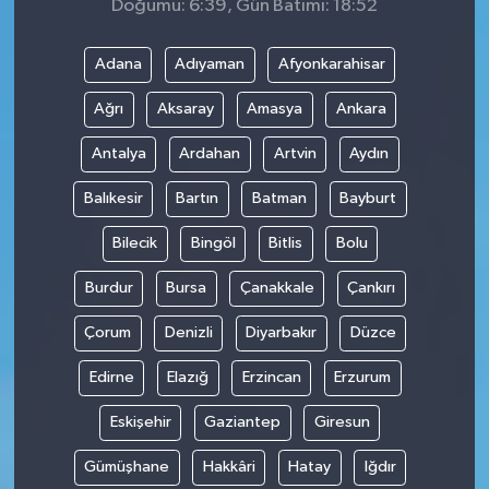
Doğumu: 6:39, Gün Batımı: 18:52
Adana
Adıyaman
Afyonkarahisar
Ağrı
Aksaray
Amasya
Ankara
Antalya
Ardahan
Artvin
Aydın
Balıkesir
Bartın
Batman
Bayburt
Bilecik
Bingöl
Bitlis
Bolu
Burdur
Bursa
Çanakkale
Çankırı
Çorum
Denizli
Diyarbakır
Düzce
Edirne
Elazığ
Erzincan
Erzurum
Eskişehir
Gaziantep
Giresun
Gümüşhane
Hakkâri
Hatay
Iğdır