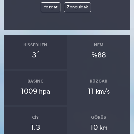
Yozgat
Zonguldak
HISSEDILEN
NEM
°
3
%88
BASINÇ
RÜZGAR
1009
11
hpa
km/s
ÇIY
GÖRÜŞ
1.3
10
km