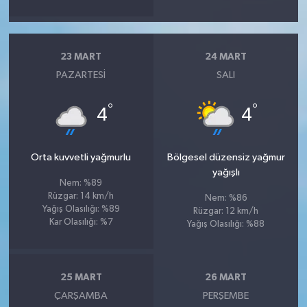
23 MART
24 MART
PAZARTESI
SALI
°
°
4
4
Orta kuvvetli yağmurlu
Bölgesel düzensiz yağmur
yağışlı
Nem: %89
Rüzgar: 14 km/h
Nem: %86
Yağış Olasılığı: %89
Rüzgar: 12 km/h
Kar Olasılığı: %7
Yağış Olasılığı: %88
25 MART
26 MART
ÇARŞAMBA
PERŞEMBE